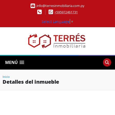
info@terresinmobiliaria.com.py
+595972461731
Select Language
▼
MENÚ
Inicio
Detalles del inmueble