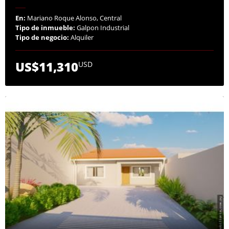
En:
Mariano Roque Alonso, Central
Tipo de inmueble:
Galpon Industrial
Tipo de negocio:
Alquiler
US$11,310
USD