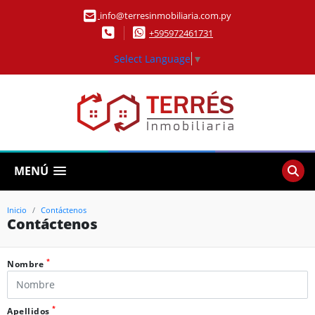
info@terresinmobiliaria.com.py
+595972461731
Select Language
▼
MENÚ
Inicio
Contáctenos
Contáctenos
*
Nombre
*
Apellidos