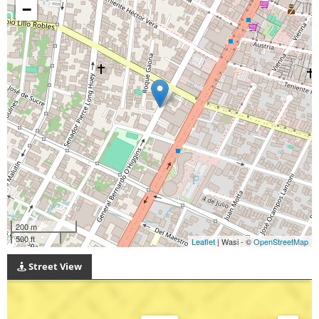
−
200 m
500 ft
Leaflet
| Wasi - ©
OpenStreetMap
Street View