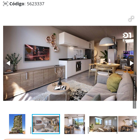
Código
: 5623337