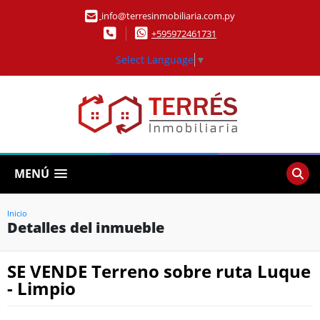
info@terresinmobiliaria.com.py
+595972461731
Select Language
▼
MENÚ
Inicio
Detalles del inmueble
SE VENDE Terreno sobre ruta Luque
- Limpio