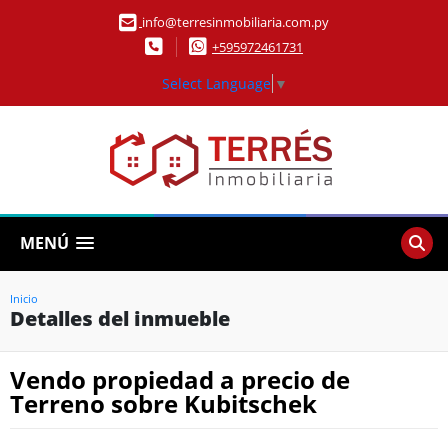
info@terresinmobiliaria.com.py
+595972461731
Select Language
▼
MENÚ
Inicio
Detalles del inmueble
Vendo propiedad a precio de
Terreno sobre Kubitschek