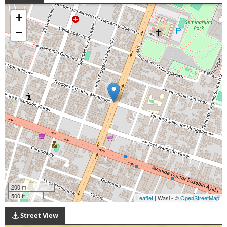
+
−
200 m
500 ft
Leaflet
| Wasi - ©
OpenStreetMap
Street View