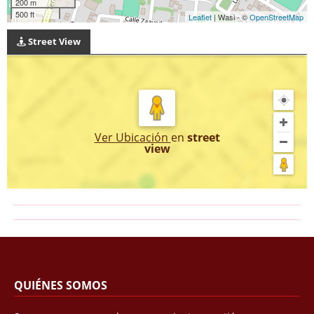
200 m
500 ft
Leaflet
| Wasi - ©
OpenStreetMap
Street View
Ver Ubicación
en
street
view
QUIÉNES SOMOS