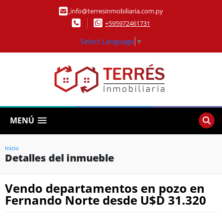
info@terresinmobiliaria.com.py
+595972461731
Select Language
▼
MENÚ
Inicio
Detalles del inmueble
Vendo departamentos en pozo en
Fernando Norte desde U$D 31.320