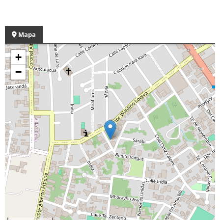
Mapa
+
−