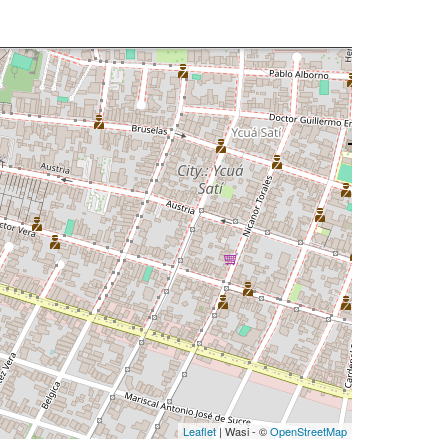
Leaflet
| Wasi - ©
OpenStreetMap