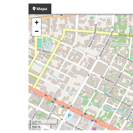
Mapa
+
−
200 m
500 ft