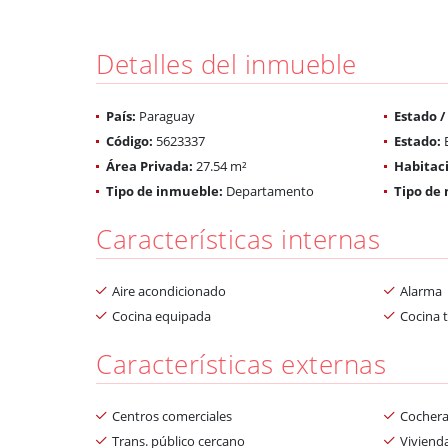
Detalles del inmueble
País:
Paraguay
Estado 
Código:
5623337
Estado:
E
Área Privada:
27.54 m²
Habitac
Tipo de inmueble:
Departamento
Tipo de 
Características internas
Aire acondicionado
Alarma
Cocina equipada
Cocina 
Características externas
Centros comerciales
Cochera
Trans. público cercano
Vivienda