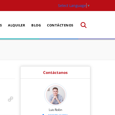
Select Language
▼
S
ALQUILER
BLOG
CONTÁCTENOS
Contáctanos
Luis Rolón