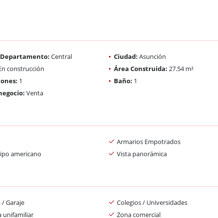
/ Departamento:
Central
Ciudad:
Asunción
n construcción
Área Construida:
27.54 m²
iones:
1
Baño:
1
negocio:
Venta
Armarios Empotrados
tipo americano
Vista panorámica
 / Garaje
Colegios / Universidades
 unifamiliar
Zona comercial