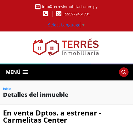
info@terresinmobiliaria.com.py
+595972461731
Select Language
▼
MENÚ
Inicio
Detalles del inmueble
En venta Dptos. a estrenar -
Carmelitas Center