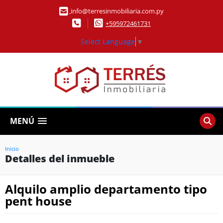
info@terresinmobiliaria.com.py
+595972461731
Select Language
▼
MENÚ
Inicio
Detalles del inmueble
Alquilo amplio departamento tipo
pent house