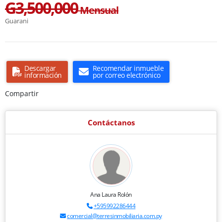
G3,500,000
Mensual
Guarani
Descargar
Recomendar inmueble
información
por correo electrónico
Compartir
Contáctanos
Ana Laura Rolón
+595992286444
comercial@terresinmobiliaria.com.py