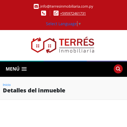
info@terresinmobiliaria.com.py
+595972461731
Select Language
▼
MENÚ
Inicio
Detalles del inmueble