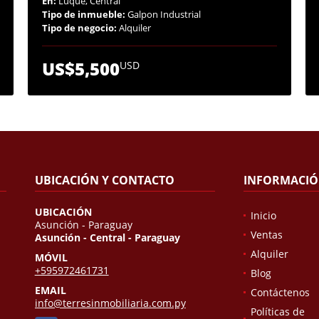
En:
Luque, Central
Tipo de inmueble:
Galpon Industrial
Tipo de negocio:
Alquiler
US$5,500
USD
UBICACIÓN Y CONTACTO
INFORMACI
UBICACIÓN
Inicio
Asunción - Paraguay
Ventas
Asunción - Central - Paraguay
Alquiler
MÓVIL
+595972461731
Blog
EMAIL
Contáctenos
info@terresinmobiliaria.com.py
Políticas de