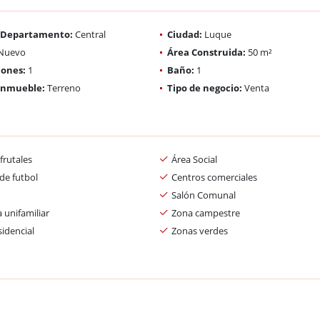
/ Departamento:
Central
Ciudad:
Luque
Nuevo
Área Construida:
50 m²
iones:
1
Baño:
1
 inmueble:
Terreno
Tipo de negocio:
Venta
frutales
Área Social
de futbol
Centros comerciales
Salón Comunal
 unifamiliar
Zona campestre
idencial
Zonas verdes