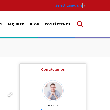
Select Language
▼
S
ALQUILER
BLOG
CONTÁCTENOS
Contáctanos
Luis Rolón