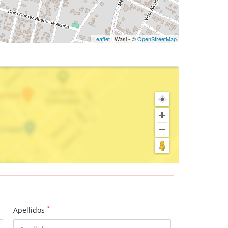
Leaflet
| Wasi - ©
OpenStreetMap
*
Apellidos