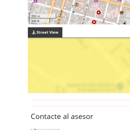
200 m
500 ft
Street View
Contacte al asesor