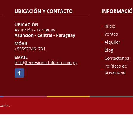
UBICACIÓN Y CONTACTO
INFORMACI
UBICACIÓN
Inicio
Asunción - Paraguay
Ventas
Asunción - Central - Paraguay
Alquiler
MÓVIL
+595972461731
Blog
EMAIL
Contáctenos
info@terresinmobiliaria.com.py
Políticas de
Facebook
privacidad
rvados.