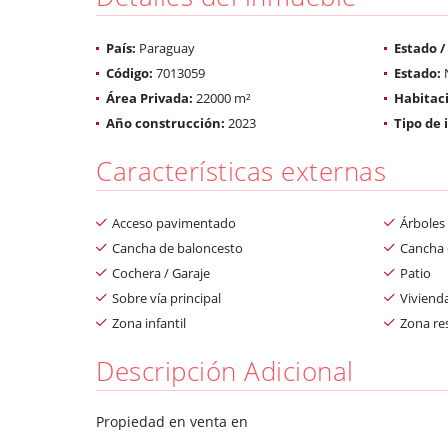
País:
Paraguay
Estado 
Código:
7013059
Estado:
Área Privada:
22000 m²
Habitac
Año construcción:
2023
Tipo de
Características externas
Acceso pavimentado
Árboles 
Cancha de baloncesto
Cancha 
Cochera / Garaje
Patio
Sobre vía principal
Vivienda
Zona infantil
Zona res
Descripción Adicional
Propiedad en venta en