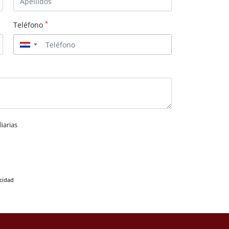
*
Teléfono
▼
iarias
acidad