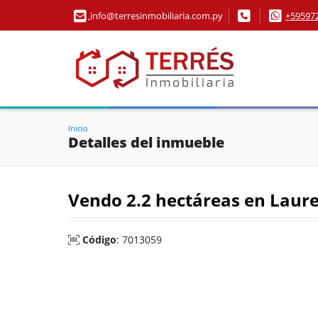
info@terresinmobiliaria.com.py
+59597
Inicio
Detalles del inmueble
Vendo 2.2 hectáreas en Laur
Código
: 7013059