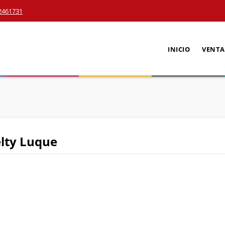
2461731
INICIO
VENTA
elty Luque