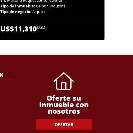
En:
Mariano Roque Alonso, Central
Tipo de inmueble:
Galpon Industrial
Tipo de negocio:
Alquiler
US$11,310
USD
ÓN
Oferte su
inmueble con
nosotros
OFERTAR