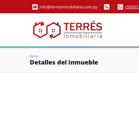
info@terresinmobiliaria.com.py
+59597
Inicio
Detalles del inmueble