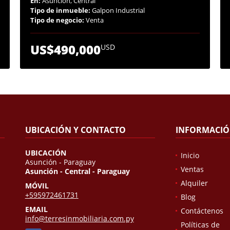
En:
Asunción, Central
Tipo de inmueble:
Galpon Industrial
Tipo de negocio:
Venta
US$490,000
USD
UBICACIÓN Y CONTACTO
INFORMACI
UBICACIÓN
Inicio
Asunción - Paraguay
Ventas
Asunción - Central - Paraguay
Alquiler
MÓVIL
+595972461731
Blog
EMAIL
Contáctenos
info@terresinmobiliaria.com.py
Políticas de