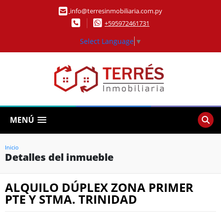
info@terresinmobiliaria.com.py
+595972461731
Select Language
▼
MENÚ
Inicio
Detalles del inmueble
ALQUILO DÚPLEX ZONA PRIMER
PTE Y STMA. TRINIDAD