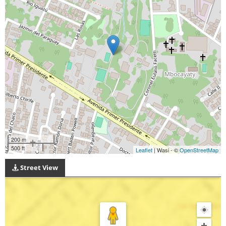
200 m
500 ft
Leaflet
| Wasi - ©
OpenStreetMap
Street View