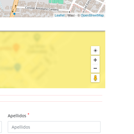
Leaflet
| Wasi - ©
OpenStreetMap
*
Apellidos