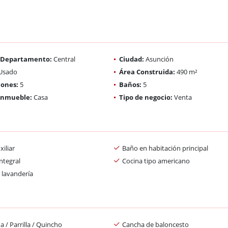
/ Departamento:
Central
Ciudad:
Asunción
Usado
Área Construida:
490 m²
iones:
5
Baños:
5
 inmueble:
Casa
Tipo de negocio:
Venta
iliar
Baño en habitación principal
ntegral
Cocina tipo americano
 lavandería
 / Parrilla / Quincho
Cancha de baloncesto