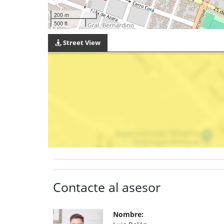
200 m
500 ft
Street View
Contacte al asesor
Nombre: