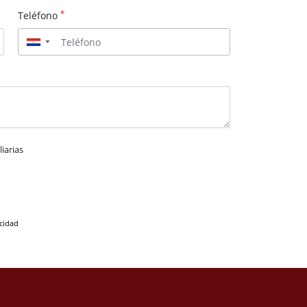
*
Teléfono
▼
iarias
acidad