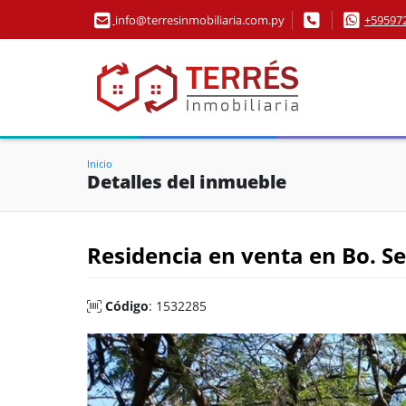
info@terresinmobiliaria.com.py
+59597
Inicio
Detalles del inmueble
Residencia en venta en Bo. S
Código
: 1532285