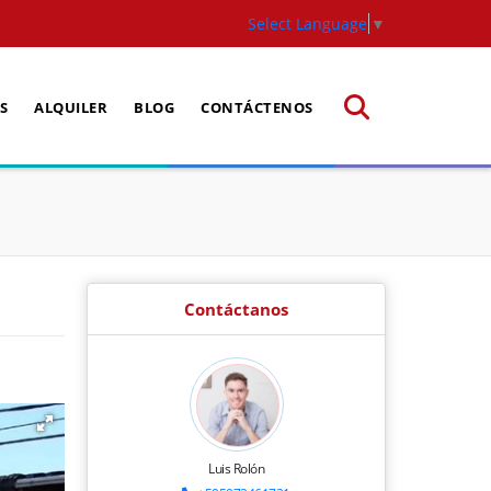
Select Language
▼
S
ALQUILER
BLOG
CONTÁCTENOS
Contáctanos
Luis Rolón