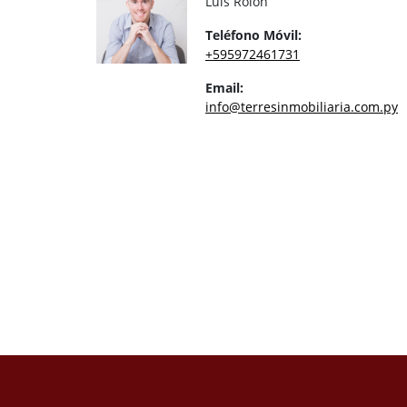
Luis Rolón
Teléfono Móvil:
+595972461731
Email:
info@terresinmobiliaria.com.py