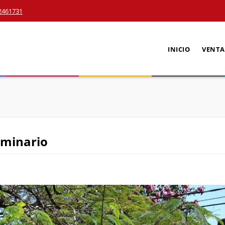
2461731
INICIO
VENTA
eminario