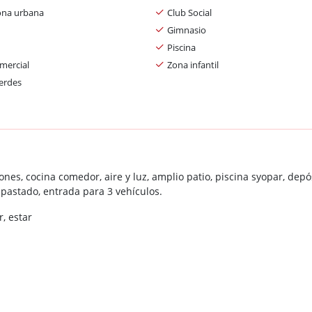
ona urbana
Club Social
Gimnasio
Piscina
mercial
Zona infantil
erdes
nes, cocina comedor, aire y luz, amplio patio, piscina syopar, depósi
mpastado, entrada para 3 vehículos.
r, estar