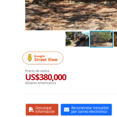
Google
Street View
Precio de venta
US$380,000
Dólares Americanos
Descargar
Recomendar inmueble
información
por correo electrónico