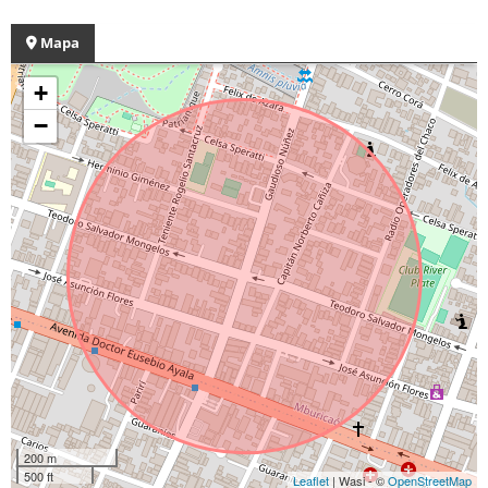
Mapa
+
−
200 m
500 ft
Leaflet
| Wasi - ©
OpenStreetMap