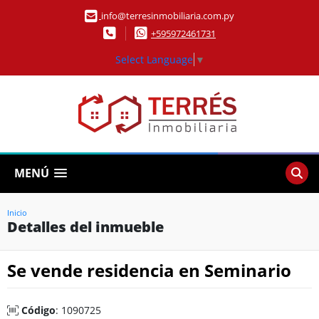
info@terresinmobiliaria.com.py
+595972461731
Select Language
▼
MENÚ
Inicio
Detalles del inmueble
Se vende residencia en Seminario
Código
: 1090725