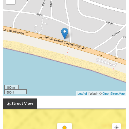
100 m
500 ft
Leaflet
| Wasi - ©
OpenStreetMap
Street View