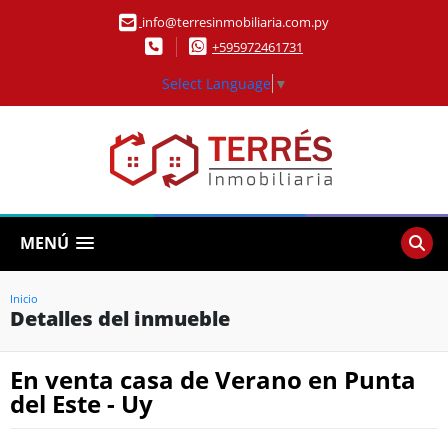
info@terresinmobiliaria.com.py
+595972461731
Select Language
▼
MENÚ
Inicio
Detalles del inmueble
En venta casa de Verano en Punta
del Este - Uy