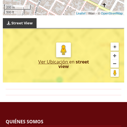
200 m
500 ft
Leaflet
| Wasi - ©
OpenStreetMap
Street View
Ver Ubicación
en
street
view
QUIÉNES SOMOS