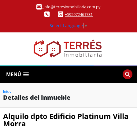
info@terresinmobiliaria.com.py
+595972461731
Select Language
▼
MENÚ
Inicio
Detalles del inmueble
Alquilo dpto Edificio Platinum Villa
Morra