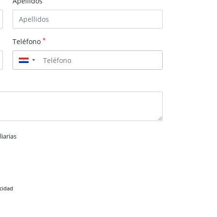
Apellidos
*
Teléfono
▼
iarias
acidad