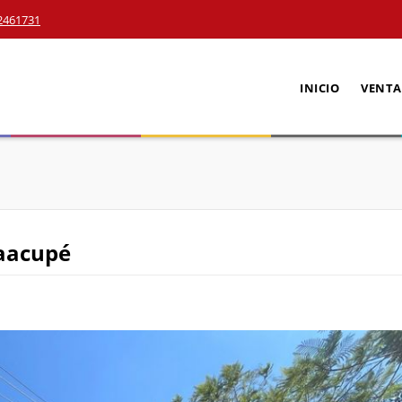
2461731
INICIO
VENTA
Caacupé