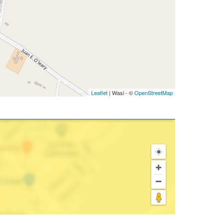
Leaflet
| Wasi - ©
OpenStreetMap