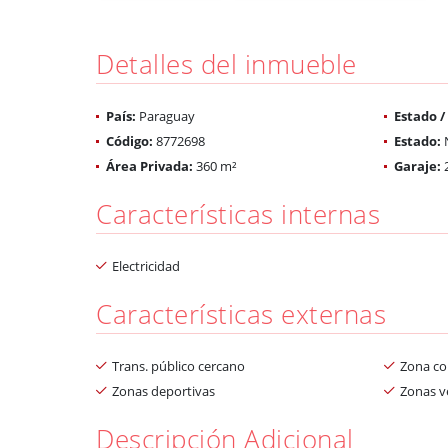
Detalles del inmueble
País:
Paraguay
Estado 
Código:
8772698
Estado:
Área Privada:
360 m²
Garaje:
Características internas
Electricidad
Características externas
Trans. público cercano
Zona co
Zonas deportivas
Zonas v
Descripción Adicional