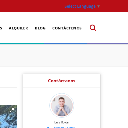
Select Language
▼
S
ALQUILER
BLOG
CONTÁCTENOS
Contáctanos
Luis Rolón