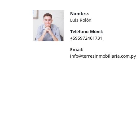
Nombre:
Luis Rolón
Teléfono Móvil:
+595972461731
Email:
info@terresinmobiliaria.com.py