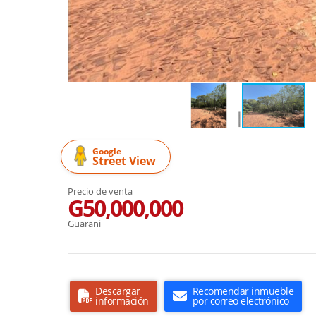
Google
Street View
Precio de venta
G50,000,000
Guarani
Descargar
Recomendar inmueble
información
por correo electrónico