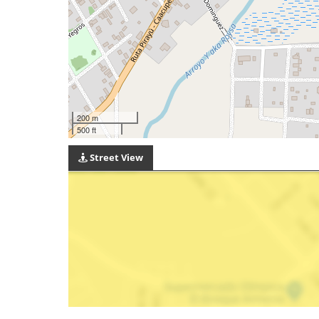
200 m
500 ft
Street View