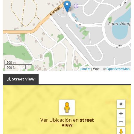
200 m
500 ft
Leaflet
| Wasi - ©
OpenStreetMap
Street View
Ver Ubicación
en
street
view