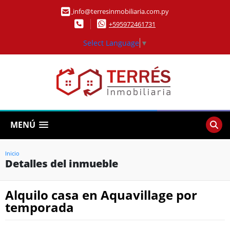
info@terresinmobiliaria.com.py
+595972461731
Select Language
▼
MENÚ
Inicio
Detalles del inmueble
Alquilo casa en Aquavillage por
temporada